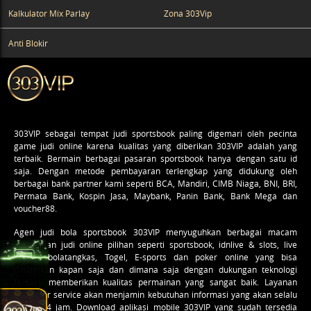
Kalkulator Mix Parlay
Zona 303Vip
Anti Blokir
303VIP
sebagai tempat judi sportsbook paling digemari oleh pecinta
game judi online karena kualitas yang diberikan 303VIP adalah yang
terbaik. Bermain berbagai pasaran sportsbook hanya dengan satu id
saja. Dengan metode pembayaran terlengkap yang didukung oleh
berbagai bank partner kami seperti BCA, Mandiri, CIMB Niaga, BNI, BRI,
Permata Bank, Kospin Jasa, Maybank, Panin Bank, Bank Mega dan
voucher88.
Agen judi bola sportsbook 303VIP menyuguhkan berbagai macam
permainan
judi online
pilihan seperti sportsbook, idnlive & slots, live
casino, bolatangkas, Togel, E-sports dan poker online yang bisa
dimainkan kapan saja dan dimana saja dengan dukungan teknologi
terbaru memberikan kualitas permainan yang sangat baik. Layanan
customer service akan menjamin kebutuhan informasi yang akan selalu
online 24 jam. Download aplikasi mobile 303VIP yang sudah tersedia