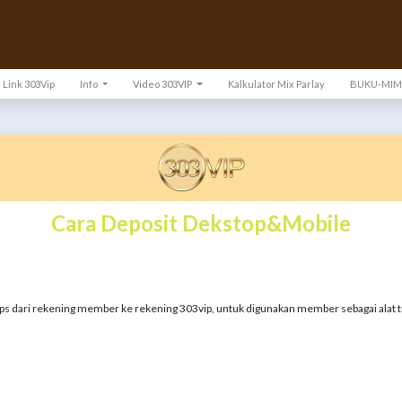
Link 303Vip
Info
Video 303VIP
Kalkulator Mix Parlay
BUKU-MIM
Cara Deposit Dekstop&Mobile
ips dari rekening member ke rekening 303vip, untuk digunakan member sebagai alat 