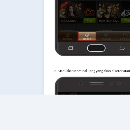
2. Masukkan nominal uang yang akan disetor atau 