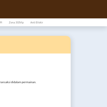
PI
Zona 303Vip
Anti Blokir
transaksi didalam permainan.